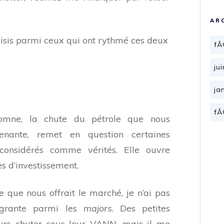
AR
sis parmi ceux qui ont rythmé ces deux
fÃ
ju
ja
fÃ
omne, la chute du pétrole que nous
renante, remet en question certaines
 considérés comme vérités. Elle ouvre
s d’investissement.
 que nous offrait le marché, je n’ai pas
agrante parmi les
majors
. Des petites
ours chuter sous leur VANN, mais il me