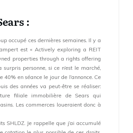
Sears :
up occupé ces dernières semaines. Il y a
ampert est « Actively exploring a REIT
ned properties through a rights offering
a surpris personne, si ce n’est le marché,
s de 40% en séance le jour de l’annonce. Ce
uis des années va peut-être se réaliser:
ture filiale immobilière de Sears qui
asins. Les commerces loueraient donc à
roits SHLDZ. Je rappelle que j’ai accumulé
e cotation le plus possible de ces droits,