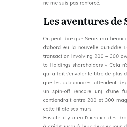
ne me suis pas renforcé.
Les aventures de 
On peut dire que Sears m’a beauco
d’abord eu la nouvelle qu’Eddie L
transaction involving 200 – 300 ow
to Holdings shareholders ». Cela n’
qui a fait s’envoler le titre de plu
que les actionnaires attendent dep
un spin-off (encore un) d’une fu
contiendrait entre 200 et 300 mag
cette filiale ses murs.
Ensuite, il y a eu l’exercice des d
à crédit jusqu’à leur dernier jour d